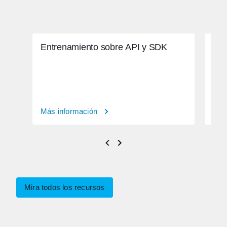
Entrenamiento sobre API y SDK
Aut
Más información
Más
Mira todos los recursos