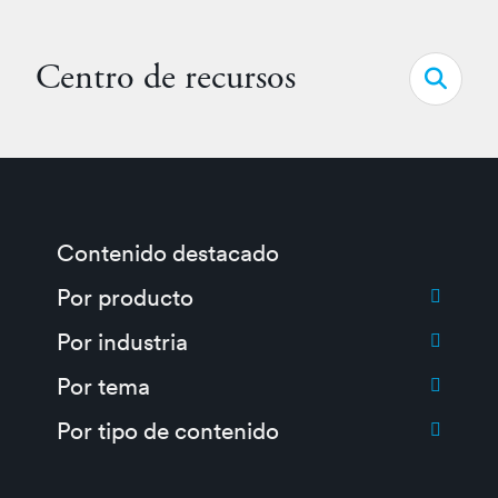
Centro de recursos
Open s
Contenido destacado
Toggle submenu for:
Por producto
Toggle submenu for:
Por industria
Toggle submenu for:
Por tema
Toggle submenu for:
Por tipo de contenido