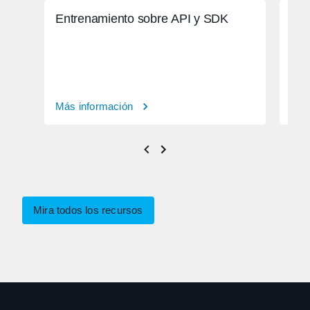
Entrenamiento sobre API y SDK
Aut
Más información
Más
Mira todos los recursos