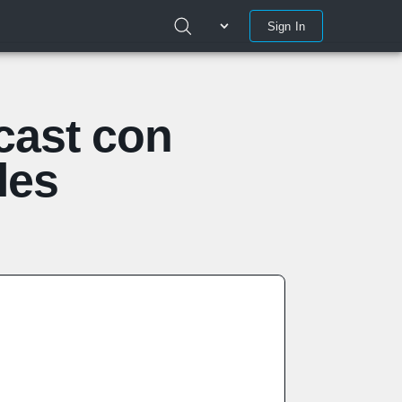
Sign In
cast con
les