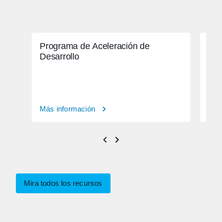
Programa de Aceleración de
Cit
Desarrollo
rea
Más información
Más
Mira todos los recursos