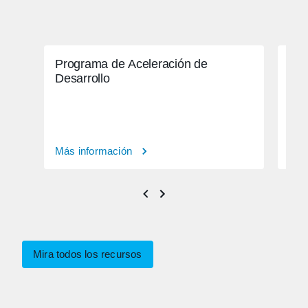
Programa de Aceleración de
Cit
Desarrollo
rea
Más información
Más
Mira todos los recursos