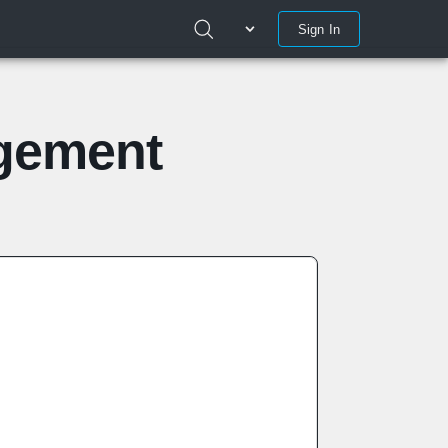
Sign In
agement