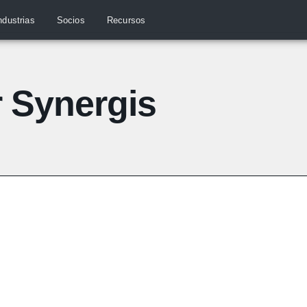
ndustrias
Socios
Recursos
r Synergis