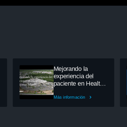
Mejorando la
experiencia del
paciente en Health
City Cayman
Islands
Más información