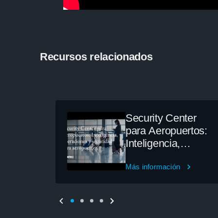
Recursos relacionados
Security Center
para Aeropuertos:
Inteligencia,
operaciones y
seguridad para
Más información
aeropuertos