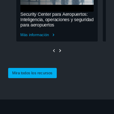
Security Center para Aeropuertos:
Mej
Inteligencia, operaciones y seguridad
pac
para aeropuertos
Isl
Más información
Más
Mira todos los recursos