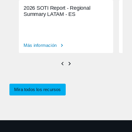
2026 SOTI Report - Regional
Dom
Summary LATAM - ES
seg
Más información
Más
Mira todos los recursos