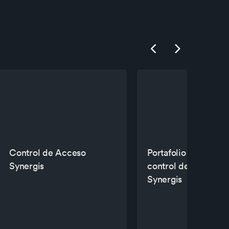
Show previous
Show next
Control de Acceso
Portafolio de hardw
Synergis
control de acceso
Synergis