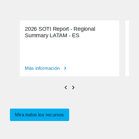
2026 SOTI Report - Regional
Dom
Summary LATAM - ES
seg
Más información
Más
Mira todos los recursos