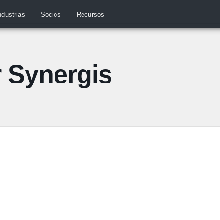
ndustrias
Socios
Recursos
r Synergis