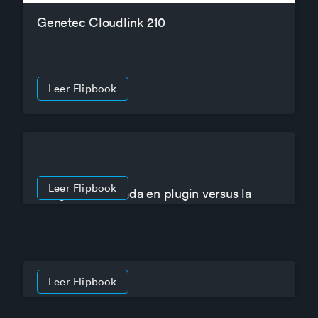
Genetec Cloudlink 210
Leer Flipbook
Leer Flipbook
Integración basada en plugin versus la
verdadera unificación
Leer Flipbook
Rastreo posicional por cámaras