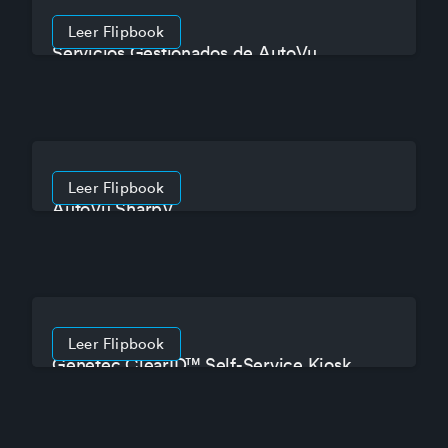
Leer Flipbook
Servicios Gestionados de AutoVu
Leer Flipbook
AutoVu SharpV
Leer Flipbook
Genetec ClearID™ Self-Service Kiosk