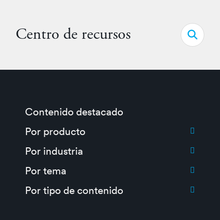
Centro de recursos
Open s
Contenido destacado
Toggle submenu for:
Por producto
Toggle submenu for:
Por industria
Toggle submenu for:
Por tema
Toggle submenu for:
Por tipo de contenido