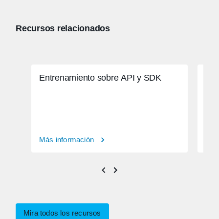
Recursos relacionados
Entrenamiento sobre API y SDK
Aut
Más información
Más
Mira todos los recursos