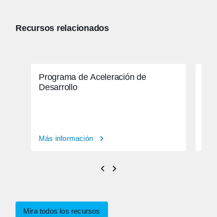
Recursos relacionados
Programa de Aceleración de
Cit
Desarrollo
rea
Más información
Más
Mira todos los recursos