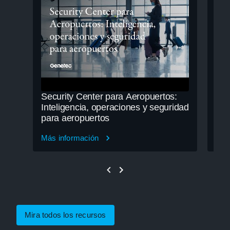
Security Center para Aeropuertos:
Mej
Inteligencia, operaciones y seguridad
pac
para aeropuertos
Isl
Más información
Más
Mira todos los recursos