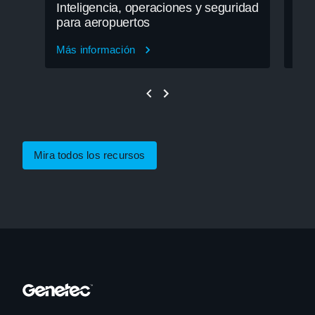
Inteligencia, operaciones y seguridad
pac
para aeropuertos
Isl
Más información
Más
Mira todos los recursos