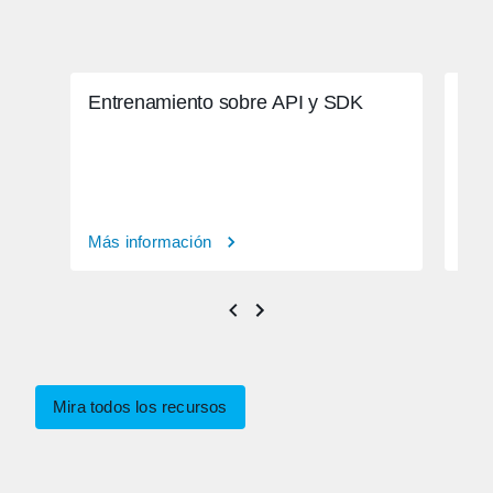
Entrenamiento sobre API y SDK
Aut
Más información
Más
Mira todos los recursos