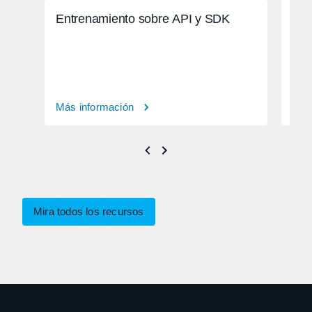
Entrenamiento sobre API y SDK
Aut
Más información
Más
Mira todos los recursos