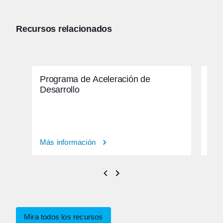
Recursos relacionados
Programa de Aceleración de
Cit
Desarrollo
rea
Más información
Más
Mira todos los recursos