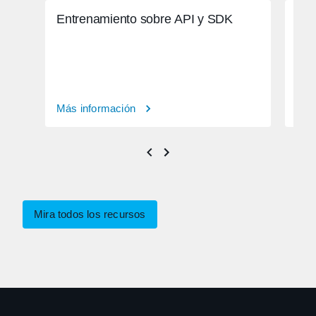
Entrenamiento sobre API y SDK
Aut
Más información
Más
Mira todos los recursos