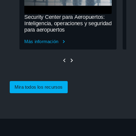
Security Center para Aeropuertos:
Mej
Inteligencia, operaciones y seguridad
pac
para aeropuertos
Isl
Más información
Más
Mira todos los recursos