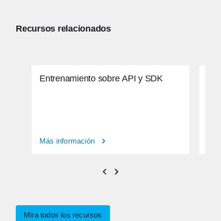
Recursos relacionados
Entrenamiento sobre API y SDK
Aut
Más información
Más
Mira todos los recursos