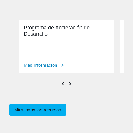
Programa de Aceleración de
Cit
Desarrollo
rea
Más información
Más
Mira todos los recursos